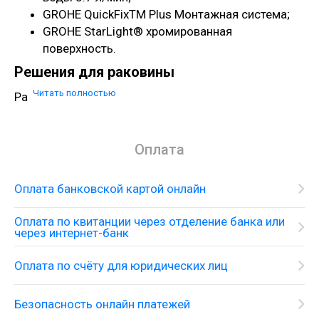
GROHE QuickFixTM Plus Монтажная система;
GROHE StarLight® хромированная
поверхность.
Решения для раковины
Читать полностью
Раковина со смесителем на одно монтажное
отверстие и принадлежностями
Оплата
Оплата банковской картой онлайн
Оплата по квитанции через отделение банка или
через интернет-банк
Оплата по счёту для юридических лиц
Безопасность онлайн платежей