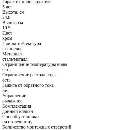
Гарантия производителя
5 лет
Высота, см
24.8
Вынос, см
10.5
Цвет
хром
Покрытие/текстура
глянцевое
Материал
сталь/металл
Ограничение температуры воды
есть
Ограничение расхода воды
есть
Защита от обратного тока
нет
Управление
рычажное
Комплектация
донный клапан
Способ установки
на столешницу
Количество монтажных отверстий