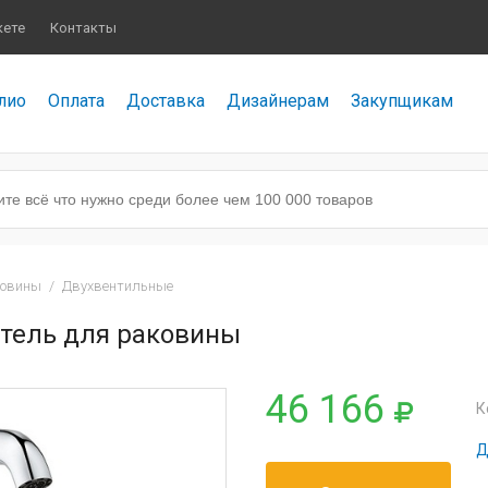
кете
Контакты
лио
Оплата
Доставка
Дизайнерам
Закупщикам
ковины
/
Двухвентильные
итель для раковины
46 166
К
Д