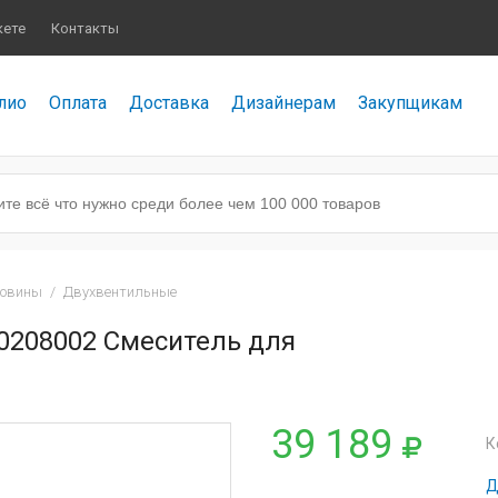
кете
Контакты
лио
Оплата
Доставка
Дизайнерам
Закупщикам
ковины
/
Двухвентильные
20208002 Смеситель для
39 189
К
Д