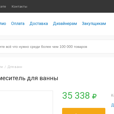
кете
Контакты
лио
Оплата
Доставка
Дизайнерам
Закупщикам
ли
/
Для ванн
Смеситель для ванны
35 338
К
Д