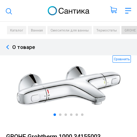
Поиск по каталогу
Каталог
Ванная
Смесители для ванны
Термостаты
GROHE 
О товаре
Сравнить
GROHE Grohtherm 1000 34155003