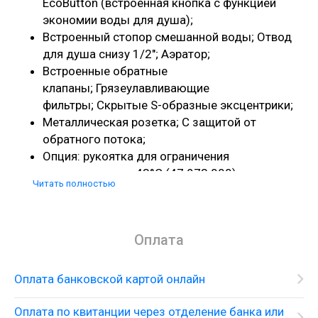
EcoButton (встроенная кнопка с функцией
экономии воды для душа);
Встроенный стопор смешанной воды; Отвод
для душа снизу 1/2"; Аэратор;
Встроенные обратные
клапаны; Грязеулавливающие
фильтры; Скрытые S-образные эксцентрики;
Металлическая розетка; С защитой от
обратного потока;
Опция: рукоятка для ограничения
температруы до 43°C (47 973 000);
Читать полностью
GROHE CoolTouch® безопасный
корпус; GROHE StarLight® хромированная
поверхность; GROHE TurboStat® встроенный
Оплата
термоэлемент; GROHE MetalGrip эргономичная
металлическая рукоятка; Стопор
безопасности при 38°C; GROHE
Оплата банковской картой онлайн
EcoJoy® Технология совершенного потока
при уменьшенном расходе воды;
Оплата по квитанции через отделение банка или