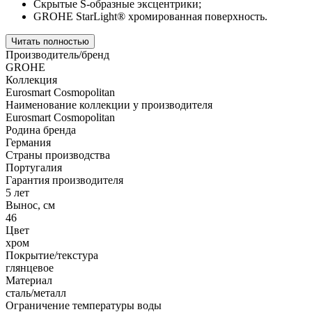
Скрытые S-образные эксцентрики;
GROHE StarLight® хромированная поверхность.
Читать полностью
Производитель/бренд
GROHE
Коллекция
Eurosmart Cosmopolitan
Наименование коллекции у производителя
Eurosmart Cosmopolitan
Родина бренда
Германия
Страны производства
Португалия
Гарантия производителя
5 лет
Вынос, см
46
Цвет
хром
Покрытие/текстура
глянцевое
Материал
сталь/металл
Ограничение температуры воды