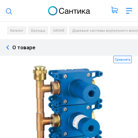
Поиск по каталогу
Каталог
Бренды
GROHE
Душевые системы внутреннего монт
О товаре
Сравнить