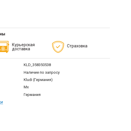
тны
Курьерская
Страховка
доставка
KLD_358350538
Наличие по запросу
Kludi (Германия)
Mx
Германия
ки