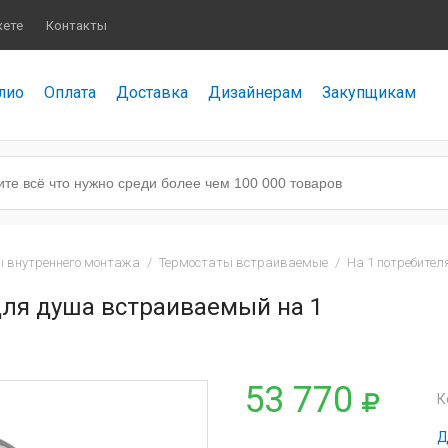
кете
Контакты
лио
Оплата
Доставка
Дизайнерам
Закупщикам
 внутреннего монтажа
/
Термостаты встраиваемые
/
На 1 потребител
для душа встраиваемый на 1
53 770
К
Д