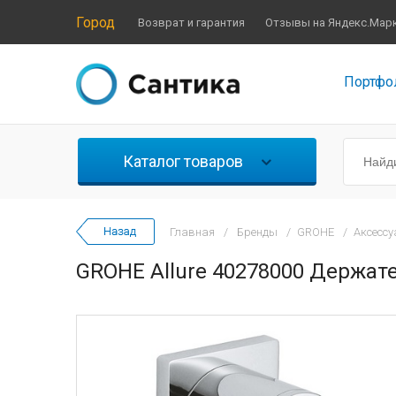
Город
Возврат и гарантия
Отзывы на Яндекс.Мар
Портфо
Каталог товаров
Главная
/
Бренды
/
GROHE
/
Аксесс
GROHE Allure 40278000 Держат