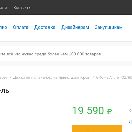
кете
Контакты
лио
Оплата
Доставка
Дизайнерам
Закупщикам
уары
/
Держатели стаканов, мыльниц, дозаторов
/
GROHE Allure 40278
ель
19 590
К
Д