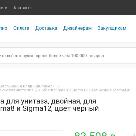
кете
Контакты
лио
Оплата
Доставка
Дизайнерам
Закупщикам
ые смывные клавиши/панели
/
я систем инсталляций Geberit Sigma8 и Sigma12, цвет черный матовый
 для унитаза, двойная, для
gma8 и Sigma12, цвет черный