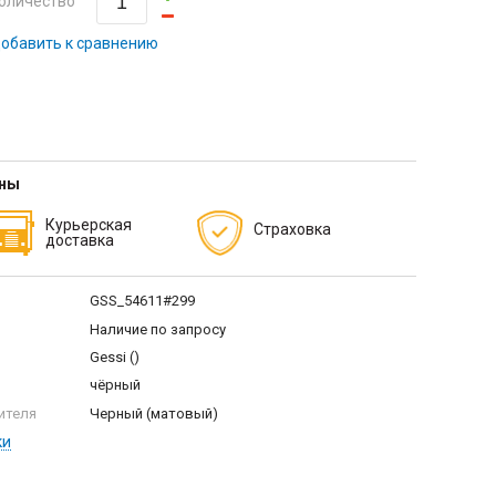
оличество
обавить к сравнению
тны
Курьерская
Страховка
доставка
GSS_54611#299
Наличие по запросу
Gessi ()
чёрный
ителя
Черный (матовый)
ки