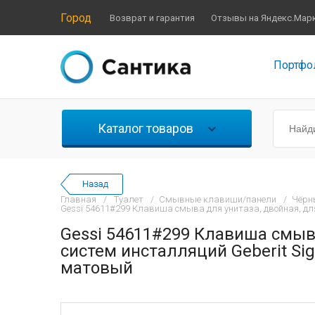
Город
Возврат и гарантия
Отзывы на Яндекс.Мар
Портфо
Каталог товаров
Главная
/
Туалет
/
Смывные клавиши/панели
/
Чёрн
Gessi 54611#299 Клавиша смыва для унитаза, двойная, дл
Gessi 54611#299 Клавиша смыва
систем инсталляций Geberit Si
матовый