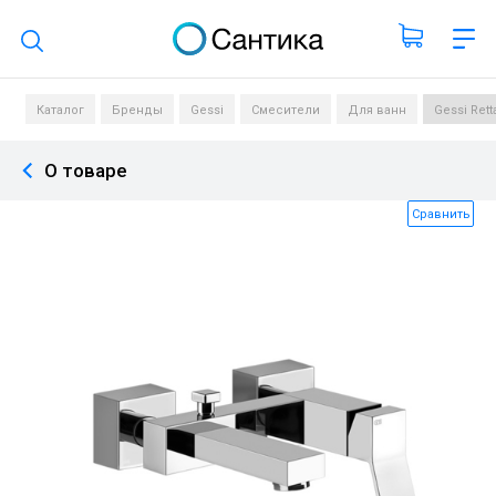
Поиск по каталогу
Каталог
Бренды
Gessi
Смесители
Для ванн
Gessi Ret
О товаре
Сравнить