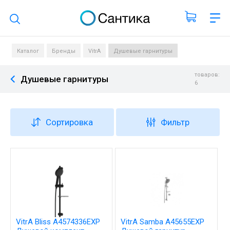
Поиск по каталогу
Каталог
Бренды
VitrA
Душевые гарнитуры
товаров:
Душевые гарнитуры
6
Сортировка
Фильтр
VitrA Bliss A4574336EXP
VitrA Samba A45655EXP