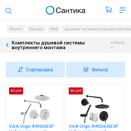
Поиск по каталогу
Каталог
Бренды
VitrA
Душевые системы внутреннего монтаж
Комплекты душевой системы
товаров:
внутреннего монтажа
6
Сортировка
Фильтр
АКЦИЯ
АКЦИЯ
VitrA Origin A49266EXP
VitrA Origin A4926636EXP