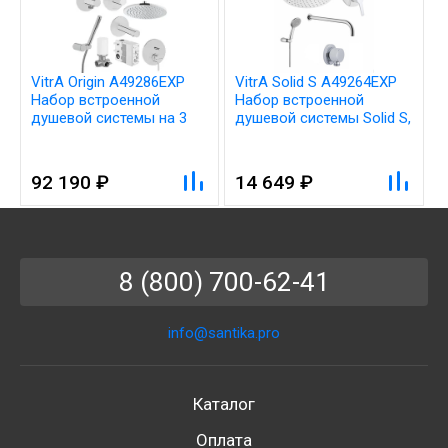
VitrA Origin A49286EXP
VitrA Solid S A49264EXP
Набор встроенной
Набор встроенной
душевой системы на 3
душевой системы Solid S,
направления, хром
хром (верхняя лейка,
ручной душ, смеситель
встроенных внешняя и
92 190 ₽
14 649 ₽
внутренняя часть)
8 (800) 700-62-41
info@santika.pro
Каталог
Оплата