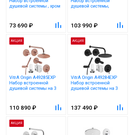
Набор встроенной
Набор встроенной
душевой системы , хром
душевой системы,
(верхняя лейка, ручной
матовый черный
душ, смеситель
(верхняя лейка, ручной
встроенных внешняя и
душ, смеситель
73 690 ₽
103 990 ₽
внутренняя часть)
встроенных внешняя и
внутренняя часть)
АКЦИЯ
АКЦИЯ
VitrA Origin A49285EXP
VitrA Origin A49284EXP
Набор встроенной
Набор встроенной
душевой системы на 3
душевой системы на 3
направления, медь
направления, матовый
черный
110 890 ₽
137 490 ₽
АКЦИЯ