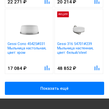
22 271 ₽
20 214 ₽
АКЦИЯ
Gessi Cono 45425#031
Gessi 316 54701#239
Мыльница настольная,
Мыльница настенная,
цвет: хром
цвет: белый/steel
brushed
17 084 ₽
48 852 ₽
Показать ещё