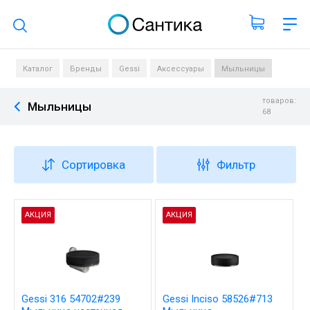
Поиск по каталогу
Каталог
Бренды
Gessi
Аксессуары
Мыльницы
товаров:
Мыльницы
68
Сортировка
Фильтр
АКЦИЯ
АКЦИЯ
Gessi 316 54702#239
Gessi Inciso 58526#713