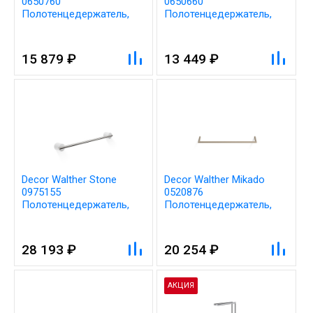
0650760
0650660
Полотенцедержатель,
Полотенцедержатель,
цвет: чёрный
цвет: чёрный
15 879 ₽
13 449 ₽
Decor Walther Stone
Decor Walther Mikado
0975155
0520876
Полотенцедержатель,
Полотенцедержатель,
цвет:
цвет: нержавеющая
белый,нержавеющая
сталь
сталь
28 193 ₽
20 254 ₽
АКЦИЯ