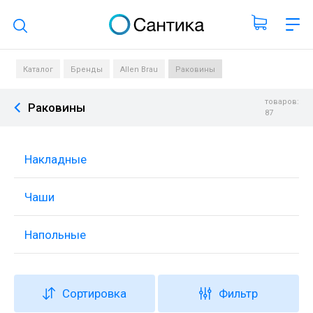
Поиск по каталогу
Каталог
Бренды
Allen Brau
Раковины
товаров:
Раковины
87
Накладные
Чаши
Напольные
Сортировка
Фильтр