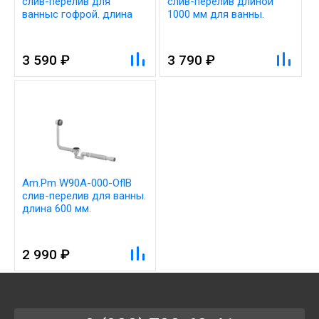
слив-перелив для
слив-перелив длиной
ванныс гофрой. длина
1000 мм для ванны.
600 мм . полуавтомат
комплект
3 590 ₽
3 790 ₽
Am.Pm W90A-000-OflB
слив-перелив для ванны.
длина 600 мм.
полуавтомат. черный
2 990 ₽