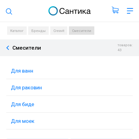
Поиск по каталогу
Каталог
Бренды
Creavit
Смесители
товаров:
Смесители
43
Для ванн
Для раковин
Для биде
Для моек