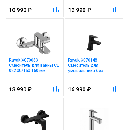
012.00
10 990 ₽
12 990 ₽
Ravak X070083
Ravak X070148
Смеситель для ванны CL
Смеситель для
022.00/150 150 мм
умывальника без
донного клапана TD F
012.20 черный
13 990 ₽
16 990 ₽