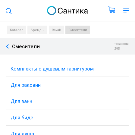
Поиск по каталогу
Каталог
Бренды
Ravak
Смесители
товаров:
Смесители
295
Комплекты с душевым гарнитуром
Для раковин
Для ванн
Для биде
Для душа