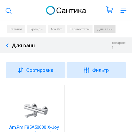
Поиск по каталогу
Каталог
Бренды
Am.Pm
Термостаты
Для ванн
товаров:
Для ванн
1
Сортировка
Фильтр
Am.Pm F85A50000 X-Joy.