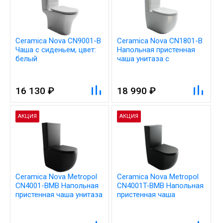
Ceramica Nova CN9001-B
Ceramica Nova CN1801-B
Чаша с сиденьем, цвет:
Напольная пристенная
белый
чаша унитаза с
сиденьем-крышкой с
микролифтом, цвет:
белый
16 130 ₽
18 990 ₽
АКЦИЯ
АКЦИЯ
Ceramica Nova Metropol
Ceramica Nova Metropol
CN4001-BMB Напольная
CN4001T-BMB Напольная
пристенная чаша унитаза
пристенная чаша
с сиденьем-крышкой с
унитаза, смыв Торнадо, с
микролифтом, цвет:
сиденьем микролифт,
чёрный матовый
цвет чер