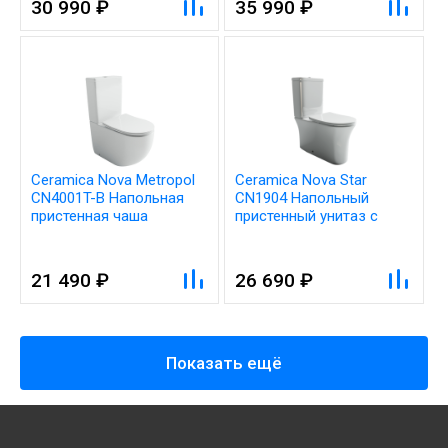
30 990 ₽
35 990 ₽
Ceramica Nova Metropol
Ceramica Nova Star
CN4001T-B Напольная
CN1904 Напольный
пристенная чаша
пристенный унитаз с
унитаза, смыв Торнадо, с
бачком с ультра тонким
сиденьем микролифт,
сидением с функцией
цвет белый
плавного закрытия, цвет:
21 490 ₽
26 690 ₽
белый
Показать ещё