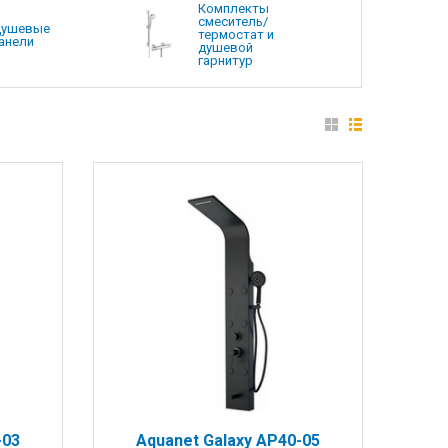
Комплекты
смеситель/
ушевые
термостат и
анели
душевой
гарнитур
-03
Aquanet Galaxy AP40-05