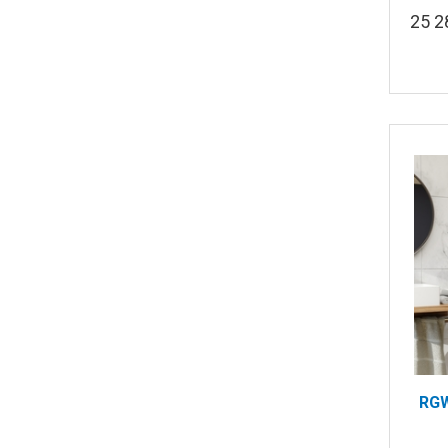
25 
RGW