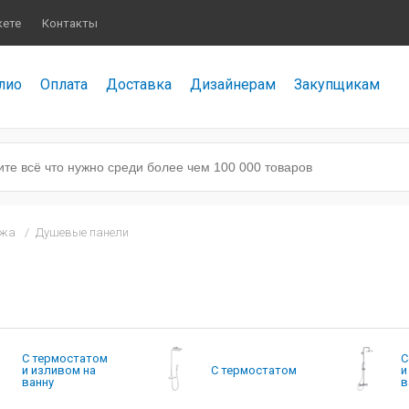
кете
Контакты
лио
Оплата
Доставка
Дизайнерам
Закупщикам
ажа
/
Душевые панели
С термостатом
С
и изливом на
С термостатом
и
ванну
в