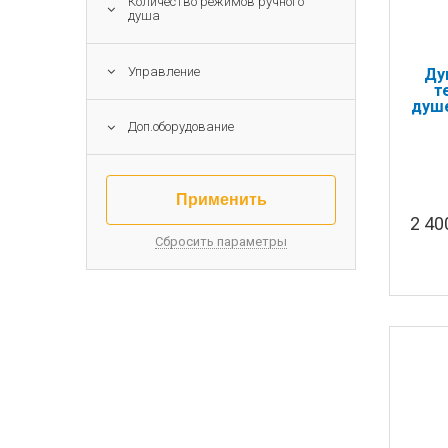
Количество режимов ручного
душа
Управление
Ду
т
душе
фо
Доп.оборудование
2 4
Сбросить параметры