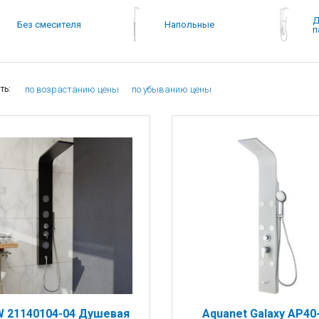
Д
Без смесителя
Напольные
п
по возрастанию цены
по убыванию цены
ть:
 21140104-04 Душевая
Aquanet Galaxy AP40