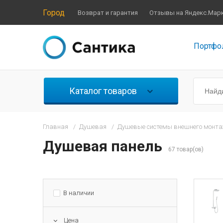
Город
Возврат и гарантия
Отзывы на Яндекс.Мар
Портфо
Каталог товаров
Главная
/
Душевая
/
Душевые системы внешнего монт
Душевая панель
67 товар(ов)
В наличии
Цена