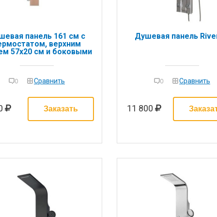
шевая панель 161 см с
Душевая панель Rive
ермостатом, верхним
м 57х20 см и боковыми
рсунками Hafro Lama
Metal 4LAA5N0
Сравнить
Сравнить
0
0
00
11 800