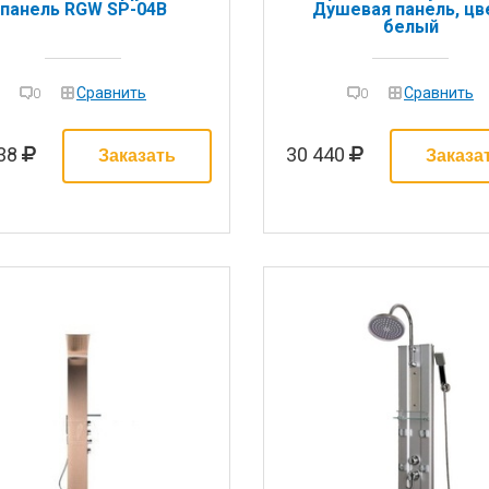
панель RGW SP-04B
Душевая панель, цв
белый
Сравнить
Сравнить
0
0
038
30 440