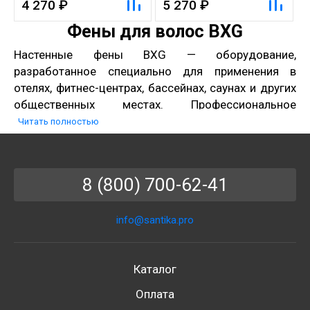
4 270 ₽
5 270 ₽
Фены для волос BXG
Настенные фены BXG — оборудование,
разработанное специально для применения в
отелях, фитнес-центрах, бассейнах, саунах и других
общественных местах. Профессиональное
оборудование этого бренда обладает
Читать полностью
компактными размерами, стильным эргономичным
дизайном, но главное — простотой и комфортом в
использовании.
8 (800) 700-62-41
Почему сотрудничать с нами
выгодно?
info@santika.pro
В нашем интернете-магазине вы можете купить
фены BXG любой ценовой категории, каталог
Каталог
включает как бюджетные модели, так и
высокотехнологичные устройства с высокой
Оплата
мощностью. Чтобы определиться с выбором,