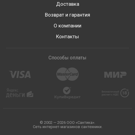
Доставка
достаточно сравнить новинки — фены BXG-1600,
1200 и другие. Мы предлагаем
сантехнику БХГ
Возврат и гарантия
без наценок с доставкой по России и не только. На
О компании
все фены для сушки волос BXG действует
гарантия.
Контакты
Способы оплаты
© 2002 — 2026 ООО «Сантика».
Сеть интернет-магазинов сантехники.