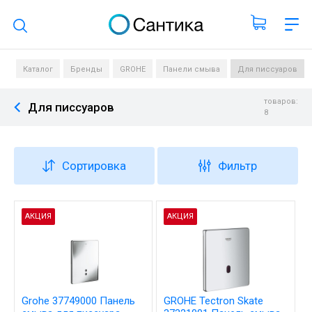
Поиск по каталогу
Каталог
Бренды
GROHE
Панели смыва
Для писсуаров
товаров:
Для писсуаров
8
Сортировка
Фильтр
АКЦИЯ
АКЦИЯ
Grohe 37749000 Панель
GROHE Tectron Skate