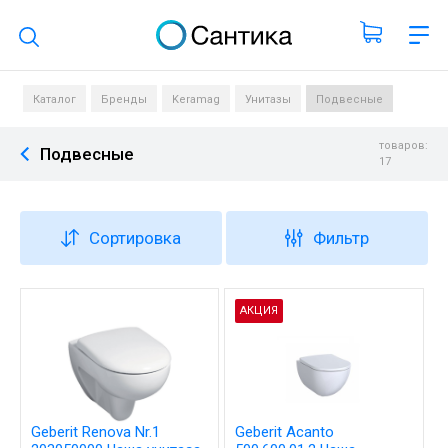
Поиск по каталогу
Каталог
Бренды
Keramag
Унитазы
Подвесные
товаров:
Подвесные
17
Сортировка
Фильтр
АКЦИЯ
Geberit Renova Nr.1
Geberit Acanto