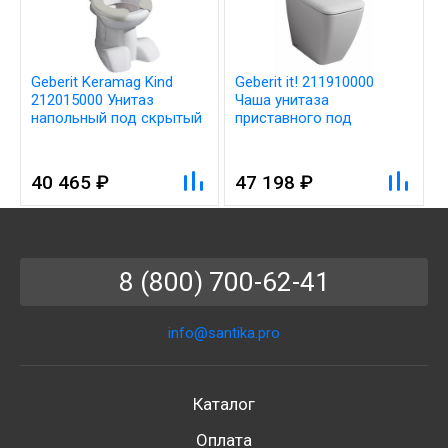
Geberit Keramag Kind
Geberit it! 211910000
212015000 Унитаз
Чаша унитаза
напольный под скрытый
приставного под
бачок (без сиденья)
скрытый бачок
40 465 ₽
47 198 ₽
8 (800) 700-62-41
info@santika.pro
Каталог
Оплата