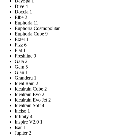
DaySpa
1
Dive
4
Doccia
1
Elbe
2
Euphoria
11
Euphoria Cosmopolitan
1
Euphoria Cube
9
Exter
1
Fizz
6
Flat
1
Freshline
9
Gala
2
Gem
5
Glan
1
Grandera
1
Ideal Rain
2
Idealrain Cube
2
Idealrain Evo
2
Idealrain Evo Jet
2
Idealrain Soft
4
Inciso
1
Infinity
4
Inspire V2.0
1
Isar
1
Jupiter
2