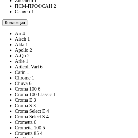
Zucchetti
1
ПСМ-ПРОФСАН
2
Славен
1
Коллекция
Air
4
Aisch
1
Alda
1
Apollo
2
A-Qa
2
Arlie
1
Articoli Vari
6
Carin
1
Chrome
1
Chuva
6
Croma 100
6
Croma 100 Classic
1
Croma E
3
Croma S
3
Croma Select E
4
Croma Select S
4
Crometta
6
Crometta 100
5
Crometta 85
4