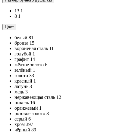
Размер ручного душа, см
13
1
8
1
Цвет
белый
81
бронза
15
воронёная сталь
11
голубой
1
графит
14
жёлтое золото
6
зелёный
1
золото
33
красный
1
латунь
3
медь
3
нержавеющая сталь
12
никель
16
оранжевый
1
розовое золото
8
серый
6
хром
397
чёрный
89