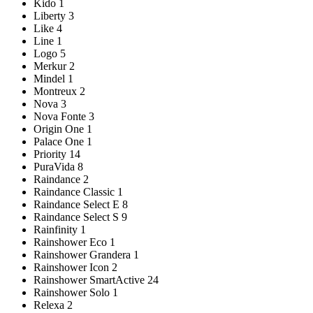
Kido
1
Liberty
3
Like
4
Line
1
Logo
5
Merkur
2
Mindel
1
Montreux
2
Nova
3
Nova Fonte
3
Origin One
1
Palace One
1
Priority
14
PuraVida
8
Raindance
2
Raindance Classic
1
Raindance Select E
8
Raindance Select S
9
Rainfinity
1
Rainshower Eco
1
Rainshower Grandera
1
Rainshower Icon
2
Rainshower SmartActive
24
Rainshower Solo
1
Relexa
2