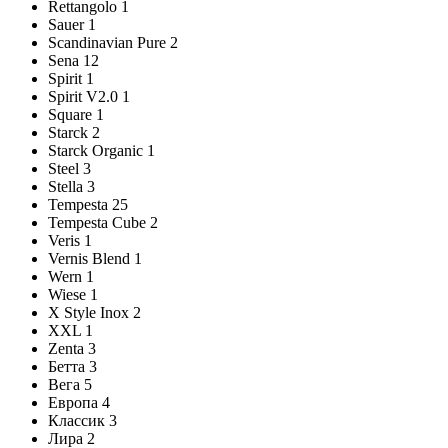
Rettangolo
1
Sauer
1
Scandinavian Pure
2
Sena
12
Spirit
1
Spirit V2.0
1
Square
1
Starck
2
Starck Organic
1
Steel
3
Stella
3
Tempesta
25
Tempesta Cube
2
Veris
1
Vernis Blend
1
Wern
1
Wiese
1
X Style Inox
2
XXL
1
Zenta
3
Бетта
3
Вега
5
Европа
4
Классик
3
Лира
2