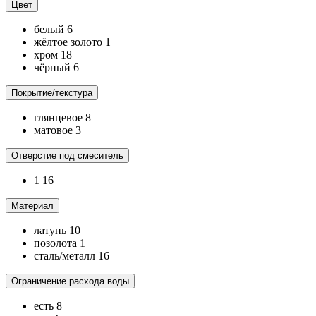
Цвет
белый
6
жёлтое золото
1
хром
18
чёрный
6
Покрытие/текстура
глянцевое
8
матовое
3
Отверстие под смеситель
1
16
Материал
латунь
10
позолота
1
сталь/металл
16
Ограничение расхода воды
есть
8